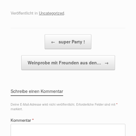
Veröffentlicht in
Uncategorized
.
Beitragsnavigation
←
super Party !
Weinprobe mit Freunden aus den…
→
Schreibe einen Kommentar
Deine E-Mail-Adresse wird nicht veröffentlicht.
Erforderliche Felder sind mit
*
markiert.
Kommentar
*