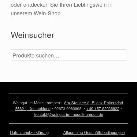
oder entdecken Sie Ihren Lieblingswein in
unserem Wein-Shop.
Weinsucher
Weingut im Moselkrampen •
Am Stausee 3, Ellenz-Poltersdorf,
56821, Deutschland
• 02673 9080998 •
+49 157 82036822
•
kontakt@weingut-im-moselkrampen.de
Datenschutzerklärung
Allgemeine Geschäftsbedingungen