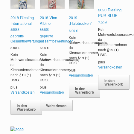
2020 Riesling
PUR BLUE
2018 Riesling
2018 Vino
2019
7.00
€
International
Albino
„Halbtrocken“
Kein
6.00
€
Mehrwertsteuerauswei
Bewertet mit
Bewertet mit
geprüfte
geprüfte
Kein
5.00
5.00
da
Gesamtbewertungen
Gesamtbewertungen
von 5
von 5
Mehrwertsteuerausweis,
Kleinunternehmer
da
8.50
€
6.00
€
nach §19 (1)
Kleinunternehmer
Kein
Kein
UStG.
nach §19 (1)
Mehrwertsteuerausweis,
Mehrwertsteuerausweis,
plus
UStG.
da
da
Versandkosten
Kleinunternehmer
Kleinunternehmer
plus
nach §19 (1)
nach §19 (1)
Versandkosten
UStG.
UStG.
In den
Warenkorb
plus
plus
In den
Warenkorb
Versandkosten
Versandkosten
In den
Weiterlesen
Warenkorb