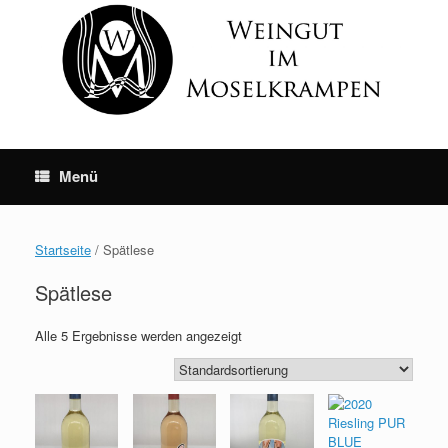
Skip
to
content
Menü
Startseite
/ Spätlese
Spätlese
Alle 5 Ergebnisse werden angezeigt