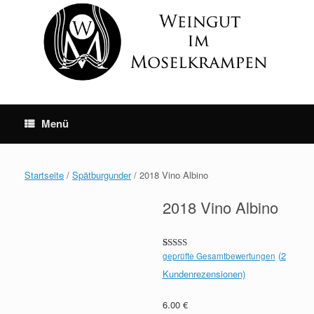
Skip
to
content
Menü
Startseite
/
Spätburgunder
/ 2018 Vino Albino
2018 Vino Albino
(
2
geprüfte Gesamtbewertungen
Bewertet mit
2
5.00
von 5,
Kundenrezensionen)
basierend
auf
Kundenbewertungen
6.00
€