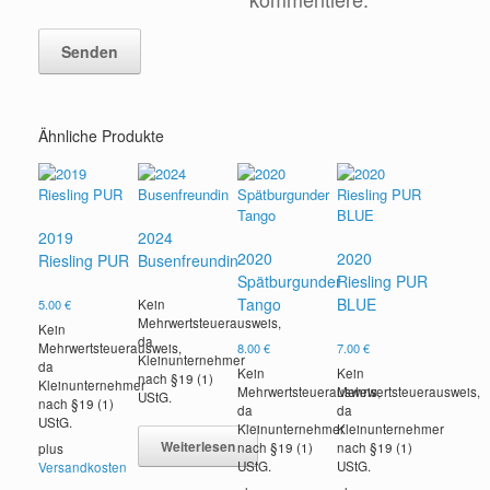
Ähnliche Produkte
2019
2024
2020
2020
Riesling PUR
Busenfreundin
Spätburgunder
Riesling PUR
Tango
BLUE
5.00
€
Kein
Mehrwertsteuerausweis,
Kein
da
Mehrwertsteuerausweis,
8.00
€
7.00
€
Kleinunternehmer
da
Kein
Kein
nach §19 (1)
Kleinunternehmer
Mehrwertsteuerausweis,
Mehrwertsteuerausweis,
UStG.
nach §19 (1)
da
da
UStG.
Kleinunternehmer
Kleinunternehmer
Weiterlesen
nach §19 (1)
nach §19 (1)
plus
UStG.
UStG.
Versandkosten