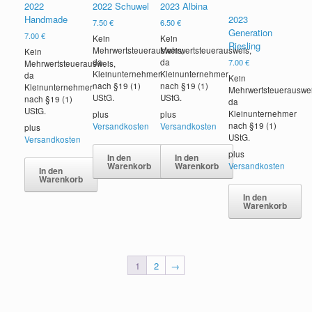
2022
2022 Schuwel
2023 Albina
Handmade
2023
7.50
€
6.50
€
Generation
7.00
€
Kein
Kein
Riesling
Mehrwertsteuerausweis,
Mehrwertsteuerausweis,
Kein
da
da
7.00
€
Mehrwertsteuerausweis,
Kleinunternehmer
Kleinunternehmer
da
Kein
nach §19 (1)
nach §19 (1)
Kleinunternehmer
Mehrwertsteuerauswei
UStG.
UStG.
nach §19 (1)
da
UStG.
Kleinunternehmer
plus
plus
nach §19 (1)
Versandkosten
Versandkosten
plus
UStG.
Versandkosten
plus
In den
In den
Warenkorb
Warenkorb
Versandkosten
In den
Warenkorb
In den
Warenkorb
1
2
→