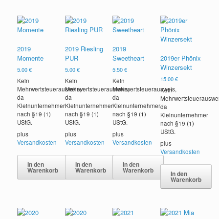
2019
2019 Riesling
2019
Momente
PUR
Sweetheart
2019er Phönix
Winzersekt
5.00
€
5.00
€
5.50
€
15.00
€
Kein
Kein
Kein
Mehrwertsteuerausweis,
Mehrwertsteuerausweis,
Mehrwertsteuerausweis,
Kein
da
da
da
Mehrwertsteuerauswei
Kleinunternehmer
Kleinunternehmer
Kleinunternehmer
da
nach §19 (1)
nach §19 (1)
nach §19 (1)
Kleinunternehmer
UStG.
UStG.
UStG.
nach §19 (1)
UStG.
plus
plus
plus
Versandkosten
Versandkosten
Versandkosten
plus
Versandkosten
In den
In den
In den
Warenkorb
Warenkorb
Warenkorb
In den
Warenkorb