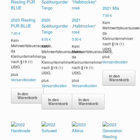
2021 Mia
7.50
€
2020 Riesling
2020
2021
Kein
PUR BLUE
Spätburgunder
„Halbtrocken“
Mehrwertsteuerauswei
Tango
rosé
7.00
€
da
Kleinunternehmer
8.00
€
5.50
€
Kein
nach §19 (1)
Mehrwertsteuerausweis,
Kein
Kein
UStG.
da
Mehrwertsteuerausweis,
Mehrwertsteuerausweis,
Kleinunternehmer
plus
da
da
nach §19 (1)
Versandkosten
Kleinunternehmer
Kleinunternehmer
UStG.
nach §19 (1)
nach §19 (1)
UStG.
UStG.
plus
In den
Warenkorb
Versandkosten
plus
plus
Versandkosten
Versandkosten
In den
Warenkorb
In den
In den
Warenkorb
Warenkorb