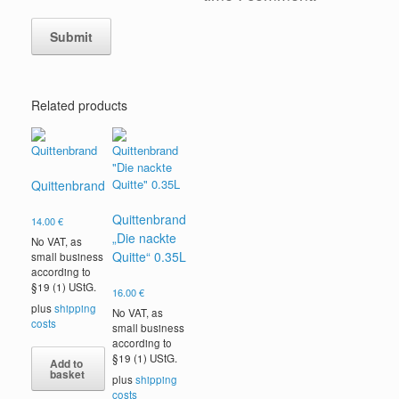
Related products
Quittenbrand
Quittenbrand
14.00
€
„Die nackte
No VAT, as
Quitte“ 0.35L
small business
according to
§19 (1) UStG.
16.00
€
plus
shipping
No VAT, as
costs
small business
according to
§19 (1) UStG.
Add to
basket
plus
shipping
costs