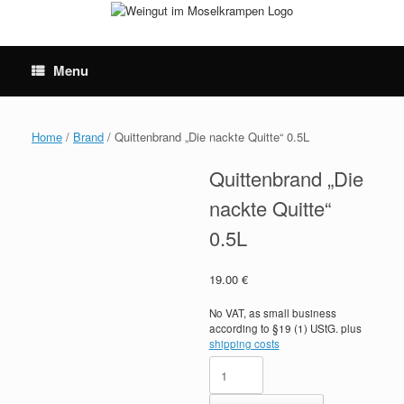
Skip
to
content
Menu
Home
/
Brand
/ Quittenbrand „Die nackte Quitte“ 0.5L
Quittenbrand „Die
nackte Quitte“
0.5L
19.00
€
No VAT, as small business
according to §19 (1) UStG.
plus
shipping costs
Quittenbrand
"Die
nackte