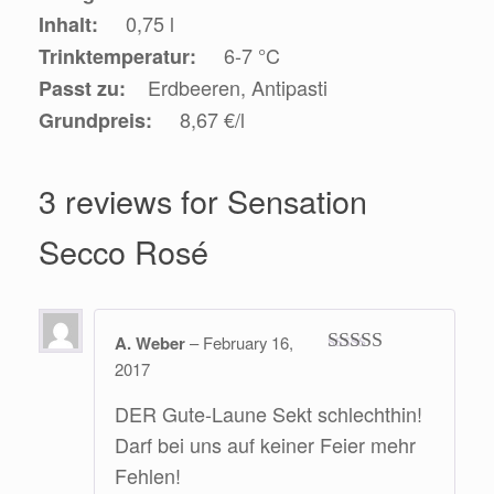
0,75 l
Inhalt:
6-7 °C
Trinktemperatur:
Erdbeeren, Antipasti
Passt zu:
8,67 €/l
Grundpreis:
3 reviews for
Sensation
Secco Rosé
A. Weber
–
February 16,
2017
Rated
5
out
of 5
DER Gute-Laune Sekt schlechthin!
Darf bei uns auf keiner Feier mehr
Fehlen!