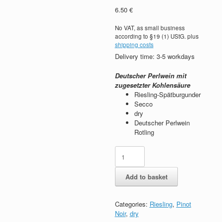
ratings
6.50
€
No VAT, as small business
according to §19 (1) UStG.
plus
shipping costs
Delivery time: 3-5 workdays
Deutscher Perlwein mit
zugesetzter Kohlensäure
Riesling-Spätburgunder
Secco
dry
Deutscher Perlwein
Rotling
Sensation
Secco
Rosé
Add to basket
quantity
Categories:
Riesling
,
Pinot
Noir
,
dry