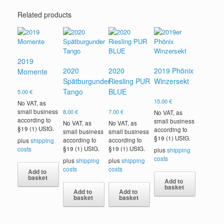
Related products
2019
2020
2020
2019 Phönix
Momente
Spätburgunder
Riesling PUR
Winzersekt
Tango
BLUE
5.00
€
15.00
€
No VAT, as
small business
8.00
€
7.00
€
No VAT, as
according to
small business
No VAT, as
No VAT, as
§19 (1) UStG.
according to
small business
small business
§19 (1) UStG.
according to
according to
plus
shipping
§19 (1) UStG.
§19 (1) UStG.
costs
plus
shipping
costs
plus
shipping
plus
shipping
costs
costs
Add to
basket
Add to
basket
Add to
Add to
basket
basket